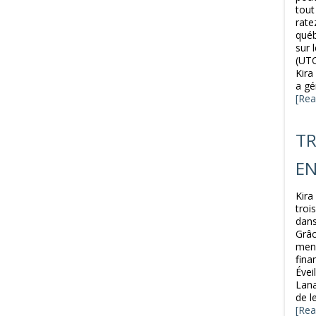
tout
rate
québ
sur 
(UTC
Kira
a gé
[Rea
TR
EN
Kira
troi
dans
Grâc
mens
fina
Évei
Lana
de l
[Rea