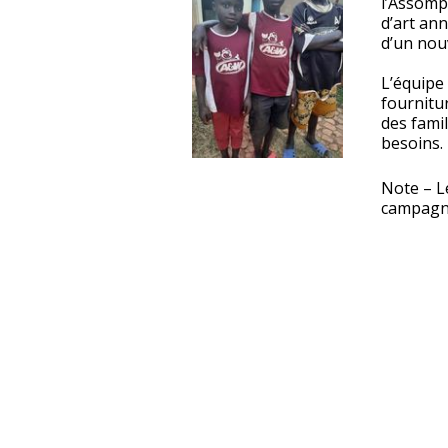
l’Assompt
d’art an
d’un nouv
L’équipe
fournitu
des famil
besoins.
Note – L
campagne