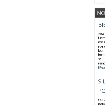
NO
BI
Kira
lucr
miss
rue 
leur
loca
seul
réin
[Rea
SI
PO
Qui 
pouv