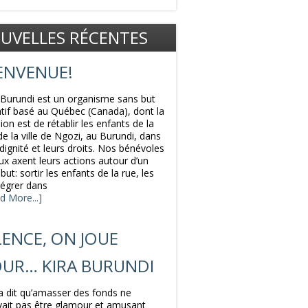
UVELLES RÉCENTES
ENVENUE!
 Burundi est un organisme sans but
atif basé au Québec (Canada), dont la
ion est de rétablir les enfants de la
de la ville de Ngozi, au Burundi, dans
 dignité et leurs droits. Nos bénévoles
ux axent leurs actions autour d’un
 but: sortir les enfants de la rue, les
tégrer dans
d More...]
LENCE, ON JOUE
UR… KIRA BURUNDI
a dit qu’amasser des fonds ne
ait pas être glamour et amusant