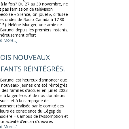
 à la fois? Du 27 au 30 novembre, ne
z pas l’émission de télévision
écoise « Silence, on joue! », diffusée
les ondes de Radio-Canada à 17:30
-5). Hélène Munger, une amie de
 Burundi depuis les premiers instants,
néreusement offert
d More...]
OIS NOUVEAUX
FANTS RÉINTÉGRÉS!
 Burundi est heureux d’annoncer que
s nouveaux jeunes ont été réintégrés
 des familles d’accueil en juillet 2023!
e à la générosité de nos donateurs
uels et à la campagne de
ncement réalisée par le comité des
lleurs de conscience du Cégep de
udière – Campus de l’Assomption et
eur activité d’encan d’oeuvres
d More...]