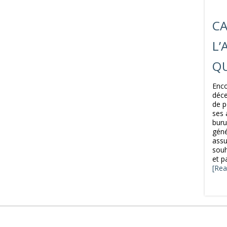
CA
L’
Q
Enco
déce
de p
ses 
buru
géné
assu
souh
et p
[Rea