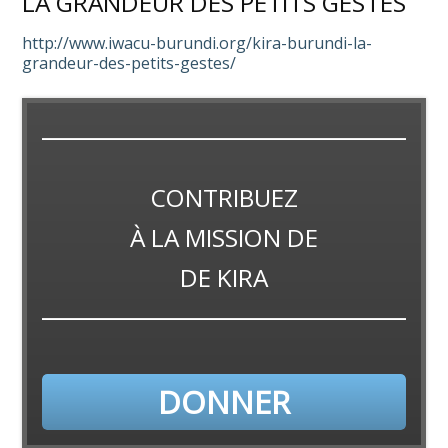
LA GRANDEUR DES PETITS GESTES
http://www.iwacu-burundi.org/kira-burundi-la-
grandeur-des-petits-gestes/
CONTRIBUEZ
À LA
MISSION
DE
DE KIRA
DONNER